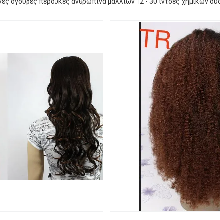
νες σγουρές περούκες ανθρώπινα μαλλιών 12 - 30 ίντσες χημικών ου