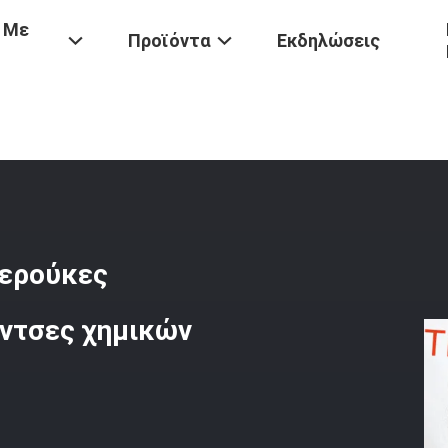
 Με
Προϊόντα
Εκδηλώσεις
πινα Μαλλιά
/
100% Βραζιλιάνες Σγουρές Περούκες Ανθρώπινα Μαλλι
περούκες
ίντσες χημικών