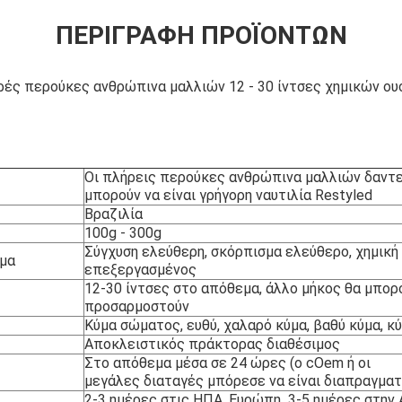
ΠΕΡΙΓΡΑΦΉ ΠΡΟΪΌΝΤΩΝ
ρές περούκες ανθρώπινα μαλλιών 12 - 30 ίντσες χημικών ο
Οι πλήρεις περούκες ανθρώπινα μαλλιών δαντελ
μπορούν να είναι γρήγορη ναυτιλία Restyled
Βραζιλία
100g - 300g
Σύγχυση ελεύθερη, σκόρπισμα ελεύθερο, χημική 
σμα
επεξεργασμένος
12-30 ίντσες στο απόθεμα, άλλο μήκος θα μπορ
προσαρμοστούν
Κύμα σώματος, ευθύ, χαλαρό κύμα, βαθύ κύμα, κύ
Αποκλειστικός πράκτορας διαθέσιμος
Στο απόθεμα μέσα σε 24 ώρες (ο cOem ή οι
μεγάλες διαταγές μπόρεσε να είναι διαπραγματ
2-3 ημέρες στις ΗΠΑ, Ευρώπη 3-5 ημέρες στην 