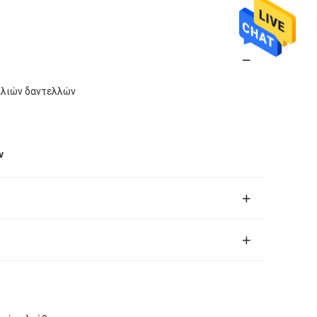
λλιών δαντελλών
ν