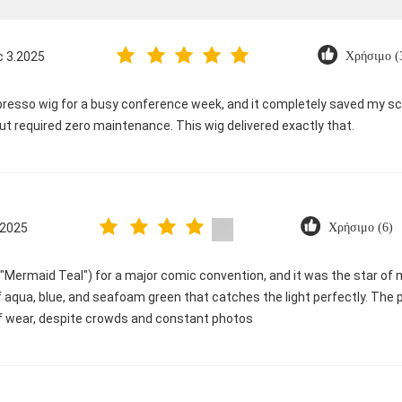
c 3.2025
Χρήσιμο (
spresso wig for a busy conference week, and it completely saved my sc
t required zero maintenance. This wig delivered exactly that.
.2025
Χρήσιμο (6)
in "Mermaid Teal") for a major comic convention, and it was the star o
aqua, blue, and seafoam green that catches the light perfectly. The p
f wear, despite crowds and constant photos