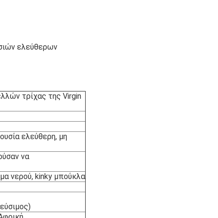
υσιών ελεύθερων
λών τρίχας της Virgin
ουσία ελεύθερη, μη
ούσαν να
μα νερού, kinky μπούκλα
εύσιμος)
Αφρική