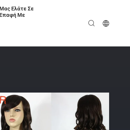
Μας Ελάτε Σε
Επαφή Με
ών 12 - 30 Ίντσες Χημικών Ουσιών Ελεύθερων