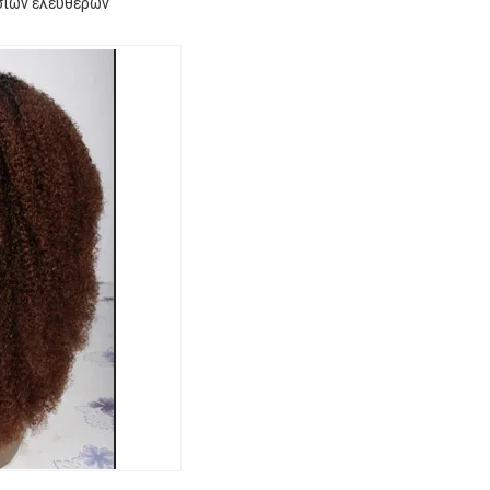
σιών ελεύθερων