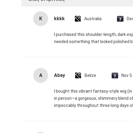
K
kkkk
Australia
De
I purchased this shoulder-length, dark e
needed something that looked polished bu
A
Abay
Belize
Nov 5
I bought this vibrant fantasy-style wig (
in person—a gorgeous, shimmery blend of 
impeccably throughout three long days o