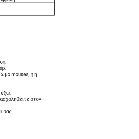
ση.
ip.
τωμα mouses, ή η
 έξω.
πασχοληθείτε στον
n σας.