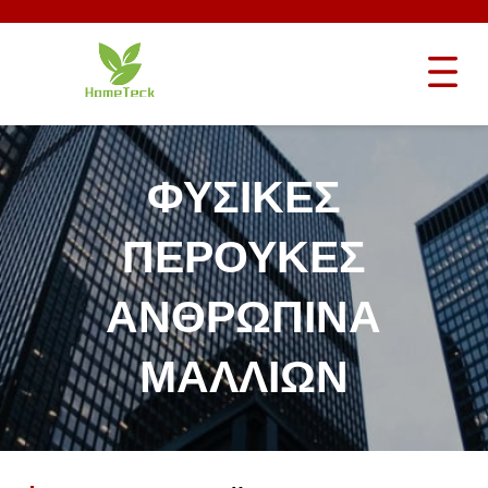
ΦΥΣΙΚΈΣ
ΠΕΡΟΎΚΕΣ
ΑΝΘΡΏΠΙΝΑ
ΜΑΛΛΙΏΝ