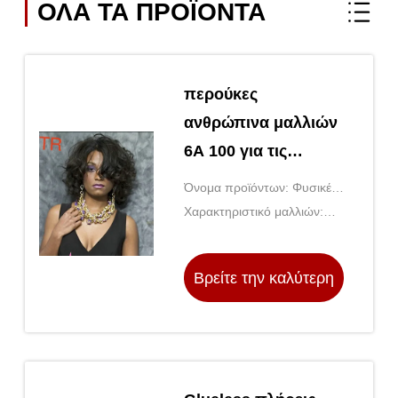
ΌΛΑ ΤΑ ΠΡΟΪΌΝΤΑ
περούκες
ανθρώπινα μαλλιών
6A 100 για τις
μαύρες γυναίκες,
Όνομα προϊόντων: Φυσικές
μπροστινές
περούκες ανθρώπινα
Χαρακτηριστικό μαλλιών:
περούκες
μαλλιών
κανονικές περούκες
δαντελλών
ανθρώπινα μαλλιών
Βρείτε την καλύτερη
δαντελλών
τιμή