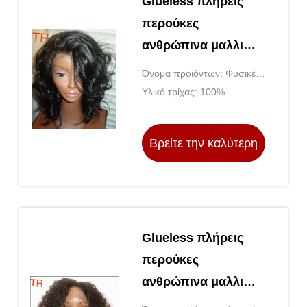
Glueless πλήρεις
περούκες
ανθρώπινα μαλλιών
μεταξιού ξανθές
Όνομα προϊόντων: Φυσικές
φυσικές/βραζιλιάνες
περούκες ανθρώπινα
Υλικό τρίχας: 100%
μπροστινές
μαλλιών
βραζιλιάνα ανθρώπινα
μαλλιά της Virgin
περούκες
Βρείτε την καλύτερη
δαντελλών
τιμή
Glueless πλήρεις
περούκες
ανθρώπινα μαλλιών
μεταξιού ξανθές/