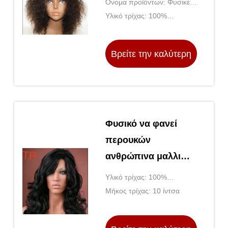
Όνομα προϊόντων: Φυσικές
βραζιλιάνες
περούκες ανθρώπινα
Υλικό τρίχας: 100%
μπροστινές
μαλλιών
βραζιλιάνα ανθρώπινα
μαλλιά της Virgin
περούκες
Βρείτε την καλύτερη
δαντελλών
τιμή
Φυσικό να φανεί
περουκών
ανθρώπινα μαλλιών
αφροαμερικάνων
Υλικό τρίχας: 100%
φυσικό 10 ίντσα
ανθρώπινα μαλλιά
Μήκος τρίχας: 10 ίντσα