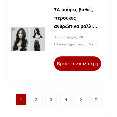
7A μαύρες βαθιές
περούκες
ανθρώπινα μαλλιών
κυμάτων φυσικές
Χρώμα τρίχας: 2#
κανένα σκόρπισμα
Πλεονέκτημα τρίχας: Με το
καμία σύγχυση
παχύ κατώτατο σημείο,
καμία κοντή τρίχα.
Βρείτε την καλύτερη
τιμή
1
2
3
4