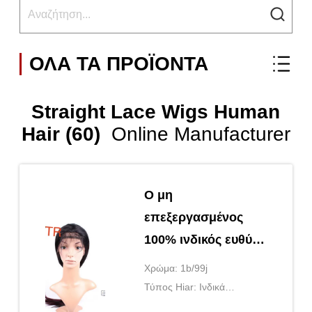
ΌΛΑ ΤΑ ΠΡΟΪΌΝΤΑ
Straight Lace Wigs Human
Hair (60)
Online Manufacturer
Ο μη
επεξεργασμένος
100% ινδικός ευθύς
ανθρώπινα μαλλιών
Χρώμα: 1b/99j
Μαύρος δαντελλών
Τύπος Hiar: Ινδικά
περουκών πλήρης
ανθρώπινα μαλλιά