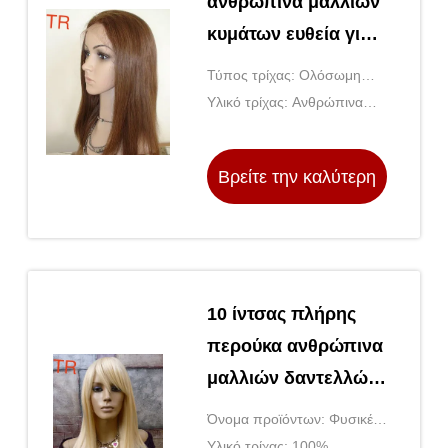
ανθρώπινα μαλλιών
κυμάτων ευθεία για
τις μαύρες γυναίκες
Τύπος τρίχας: Ολόσωμη
περούκα δαντέλας
Υλικό τρίχας: Ανθρώπινα
μαλλιά Remy
Βρείτε την καλύτερη
τιμή
10 ίντσας πλήρης
περούκα ανθρώπινα
μαλλιών δαντελλών
ευθεία με την τρίχα
Όνομα προϊόντων: Φυσικές
γυναικείων μωρών
περούκες ανθρώπινα
Υλικό τρίχας: 100%