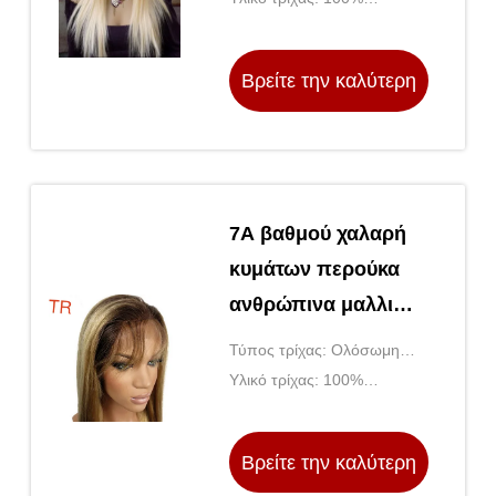
μαλλιών
βραζιλιάνα ανθρώπινα
μαλλιά της Virgin
Βρείτε την καλύτερη
τιμή
7A βαθμού χαλαρή
κυμάτων περούκα
ανθρώπινα μαλλιών
Glueless ευθεία για
Τύπος τρίχας: Ολόσωμη
τις μαύρες γυναίκες
περούκα δαντέλας
Υλικό τρίχας: 100%
ανθρώπινα μαλλιά
Βρείτε την καλύτερη