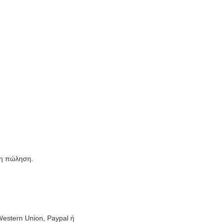
ρη πώληση.
Western Union, Paypal ή