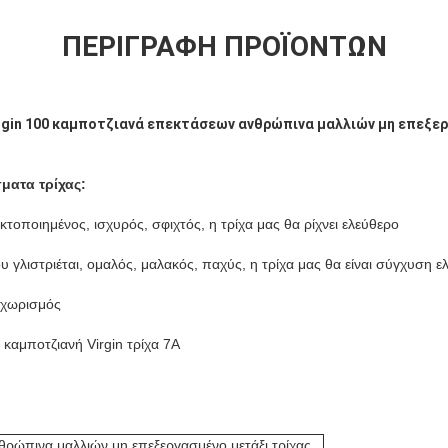
ΠΕΡΙΓΡΑΦΉ ΠΡΟΪΌΝΤΩΝ
irgin 100 καμποτζιανά επεκτάσεων ανθρώπινα μαλλιών μη επεξε
ματα τρίχας:
κτοποιημένος, ισχυρός, σφιχτός, η τρίχα μας θα ρίχνει ελεύθερο
υ γλιστριέται, ομαλός, μαλακός, παχύς, η τρίχα μας θα είναι σύγχυση ε
ιαχωρισμός
καμποτζιανή Virgin τρίχα 7A
θρώπινα μαλλιών μη επεξεργασμένο μετάξι τρίχας