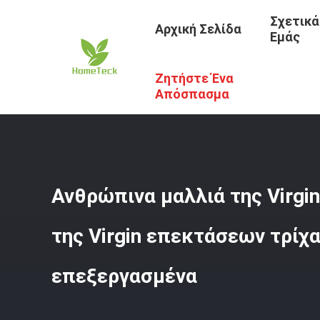
Σχετικά
Αρχική Σελίδα
Εμάς
Ζητήστε Ένα
Αρχική Σελίδα
/
Προϊόντα
/
Καμποτζιανή Τρίχα Της Virg
Απόσπασμα
Ανθρώπινα μαλλιά της Virgi
της Virgin επεκτάσεων τρίχα
επεξεργασμένα