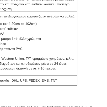
my καμποτζιανό κατ' ευθείαν κανένα υπόστεγο
σύγχυση
η επεξεργασμένα καμποτζιανά ανθρώπινα μαλλιά
0» (από 20cm σε 102cm)
κατ' ευθείαν
AA
 μαύρο 1b#, άλλα χρώματα
iece
ής τσάντα PVC
, Western Union, T/T, γραμμάριο χρημάτων, κ.λπ.
δειγμάτων και αποθεμάτων μέσα σε 24 ώρες
μοσμένη διαταγή με σε 7-10 ημέρες.
ρικώς: DHL, UPS, FEDEX, EMS, TNT
από τη Βραζιλία, το Περού, τη Μαλαισία, την Καμπότζη, κ.λπ.