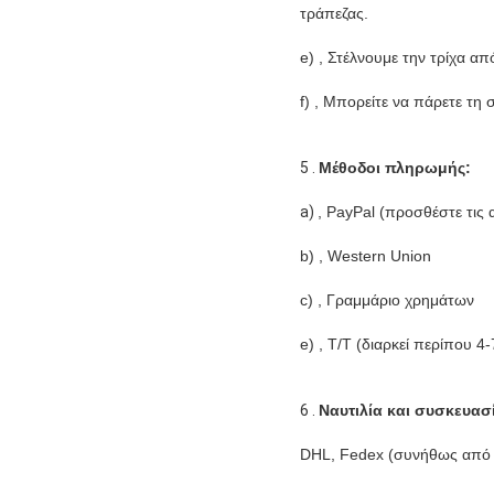
τράπεζας.
e) , Στέλνουμε την τρίχα 
f) , Μπορείτε να πάρετε τη
5 .
Μέθοδοι πληρωμής:
a)
, PayPal (προσθέστε τις 
b) , Western Union
c) , Γραμμάριο χρημάτων
e) , T/T (διαρκεί περίπου 4
6 .
Ναυτιλία και συσκευασ
DHL, Fedex (συνήθως από