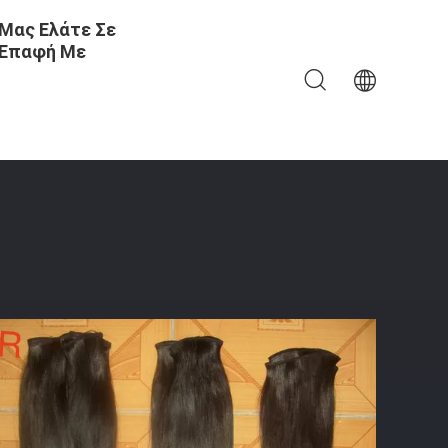
Μας Ελάτε Σε
Επαφή Με
τάσεων Τρίχας Μη Επεξεργασμένα