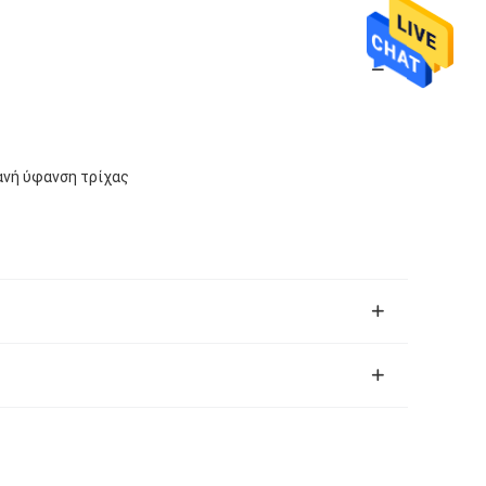
ανή ύφανση τρίχας