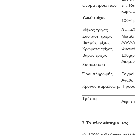
Όνομα προϊόντων
της Re
καμία 
Υλικό τρίχας
100% μ
Μήκος τρίχας
8 «--4
Σύσταση τρίχας
Μετάξι 
Βαθμός τρίχας
AAAAA
Χρώματα τρίχας
Φυσικό
Βάρος τρίχας
100g/p
Διαφαν
Συσκευασία
Όροι πληρωμής
Paypal
Αγαθά 
Χρόνος παράδοσης
Προσαρ
Τρόπος
Αεροπο
3.
Το πλεονέκτημά μας
α). 100% ανθρώπινα μαλλιά 