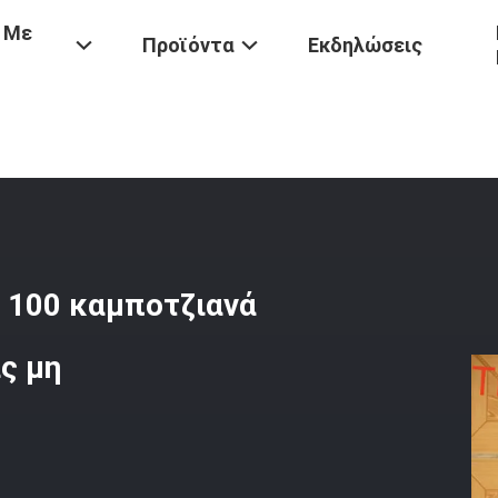
 Με
Προϊόντα
Εκδηλώσεις
in
/
Ανθρώπινα Μαλλιά Της Virgin 100 Καμποτζιανά Της Virgin Επεκ
n 100 καμποτζιανά
ς μη